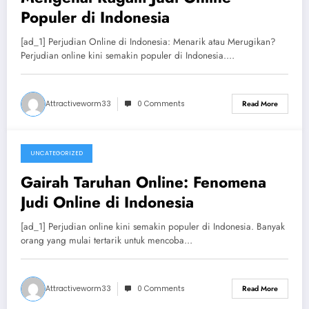
Populer di Indonesia
[ad_1] Perjudian Online di Indonesia: Menarik atau Merugikan?
Perjudian online kini semakin populer di Indonesia.…
Attractiveworm33
0 Comments
Read More
UNCATEGORIZED
October 12, 2024
Gairah Taruhan Online: Fenomena
Judi Online di Indonesia
[ad_1] Perjudian online kini semakin populer di Indonesia. Banyak
orang yang mulai tertarik untuk mencoba…
Attractiveworm33
0 Comments
Read More