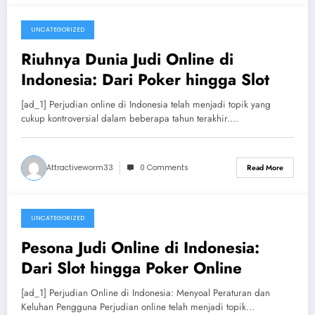
UNCATEGORIZED
October 2, 2024
Riuhnya Dunia Judi Online di
Indonesia: Dari Poker hingga Slot
[ad_1] Perjudian online di Indonesia telah menjadi topik yang
cukup kontroversial dalam beberapa tahun terakhir.…
Attractiveworm33
0 Comments
Read More
UNCATEGORIZED
September 22, 2024
Pesona Judi Online di Indonesia:
Dari Slot hingga Poker Online
[ad_1] Perjudian Online di Indonesia: Menyoal Peraturan dan
Keluhan Pengguna Perjudian online telah menjadi topik…