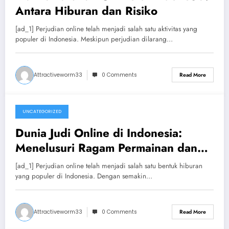
Antara Hiburan dan Risiko
[ad_1] Perjudian online telah menjadi salah satu aktivitas yang
populer di Indonesia. Meskipun perjudian dilarang…
Attractiveworm33
0 Comments
Read More
UNCATEGORIZED
August 23, 2024
Dunia Judi Online di Indonesia:
Menelusuri Ragam Permainan dan
Situs Terpopuler
[ad_1] Perjudian online telah menjadi salah satu bentuk hiburan
yang populer di Indonesia. Dengan semakin…
Attractiveworm33
0 Comments
Read More