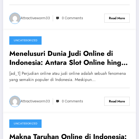
Attractiveworm33
0 Comments
Read More
UNCATEGORIZED
September 12, 2024
Menelusuri Dunia Judi Online di
Indonesia: Antara Slot Online hingga
Taruhan Sepak Bola
[ad_1] Perjudian online atau judi online adalah sebuah fenomena
yang semakin populer di Indonesia. Meskipun…
Attractiveworm33
0 Comments
Read More
UNCATEGORIZED
September 2, 2024
Makna Taruhan Online di Indonesia: