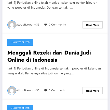
Situs Terpopuler
[ad_1] Perjudian online telah menjadi salah satu bentuk hiburan
yang populer di Indonesia. Dengan semakin…
Attractiveworm33
0 Comments
Read More
UNCATEGORIZED
August 13, 2024
Menggali Rezeki dari Dunia Judi
Online di Indonesia
[ad_1] Perjudian online di Indonesia semakin populer di kalangan
masyarakat. Banyaknya situs judi online yang…
Attractiveworm33
0 Comments
Read More
UNCATEGORIZED